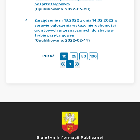
bezprzetargowym
(Opublikowano: 2022-06-28)
3
.
Zarządzenie nr 13.2022 z dnia 14.02.2022 w
sprawie ogłoszenia wykazu nieruchomości
gruntowych przeznaczonych do zbycia w
trybie przetargowym
(Opublikowano: 2022-02-14)
POKAŻ
:
10
25
50
100
1
Biuletyn Informacji Publicznej