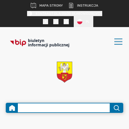
MAPA STRONY
INSTRUKCJA
KONTRAST DLA OSÓB SŁABOWIDZĄCYCH
PL
biuletyn
informacji publicznej