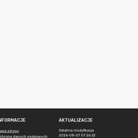
INFORMACJE
AKTUALIZACJE
Ostatnia modyfikacja
apa strony
2026-08-07 07:26:32
chrona danych osobowych