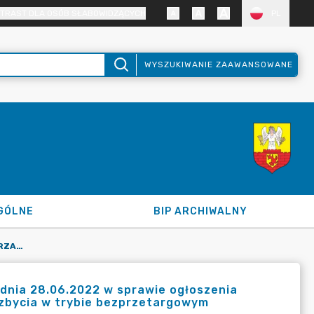
TRAST DLA OSÓB SŁABOWIDZĄCYCH
PL
WYSZUKIWANIE ZAAWANSOWANE
GÓLNE
BIP ARCHIWALNY
ZARZĄDZENIE NR 43.2022 BURMISTRZA MIASTA ZAWIDÓW Z DNIA 28.06.2022 W SPRAWIE OGŁOSZENIA WYKAZU NIERUCHOMOŚCI GRUNTOWYCH PRZEZNACZONYCH DO ZBYCIA W TRYBIE BEZPRZETARGOWYM
dnia 28.06.2022 w sprawie ogłoszenia
zbycia w trybie bezprzetargowym