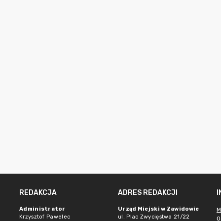
REDAKCJA
ADRES REDAKCJI
e
Administrator
Urząd Miejski w Zawidowie
M
Krzysztof Pawelec
ul. Plac Zwycięstwa 21/22
O