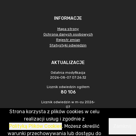
INFORMACJE
Mapa strony
Ochrona danych osobowych
Rejestr zmian
Statystyki odwiedzin
AKTUALIZACJE
Ostatnia modyfikacja
2026-08-07 07:26:32
Licznik odwiedzin ogółem
80 106
Licznik odwiedzin w m-cu 2026-
07
Strona korzysta z plików cookies w celu
224
realizacji usług i zgodnie z
Polityką Plików Cookies
. Możesz określić
Zamknij
CMS & Hosting: Nefeni Sp. z o.o.
warunki przechowywania lub dostępu do