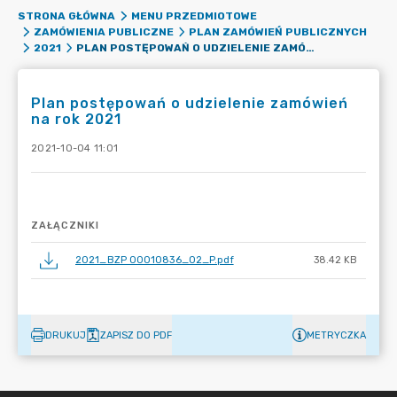
STRONA GŁÓWNA
MENU PRZEDMIOTOWE
ZAMÓWIENIA PUBLICZNE
PLAN ZAMÓWIEŃ PUBLICZNYCH
PLAN POSTĘPOWAŃ O UDZIELENIE ZAMÓWIEŃ NA ROK 2021
2021
Plan postępowań o udzielenie zamówień
na rok 2021
2021-10-04 11:01
ZAŁĄCZNIKI
2021_BZP 00010836_02_P.pdf
38.42 KB
DRUKUJ
ZAPISZ DO PDF
METRYCZKA