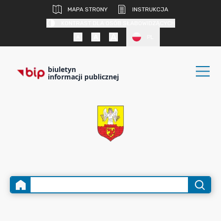
MAPA STRONY
INSTRUKCJA
KONTRAST DLA OSÓB SŁABOWIDZĄCYCH
PL
biuletyn
informacji publicznej