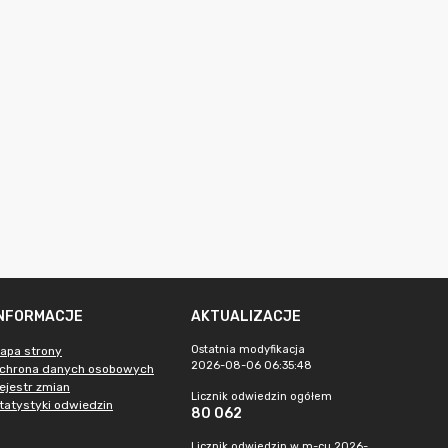
INFORMACJE
AKTUALIZACJE
Ostatnia modyfikacja
apa strony
2026-08-06 06:35:48
chrona danych osobowych
ejestr zmian
Licznik odwiedzin ogółem
tatystyki odwiedzin
80 062
Licznik odwiedzin w m-cu 2026-