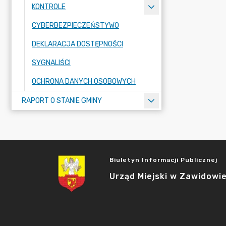
KONTROLE
CYBERBEZPIECZEŃSTYWO
DEKLARACJA DOSTĘPNOŚCI
SYGNALIŚCI
OCHRONA DANYCH OSOBOWYCH
RAPORT O STANIE GMINY
Biuletyn Informacji Publicznej
Urząd Miejski w Zawidowi