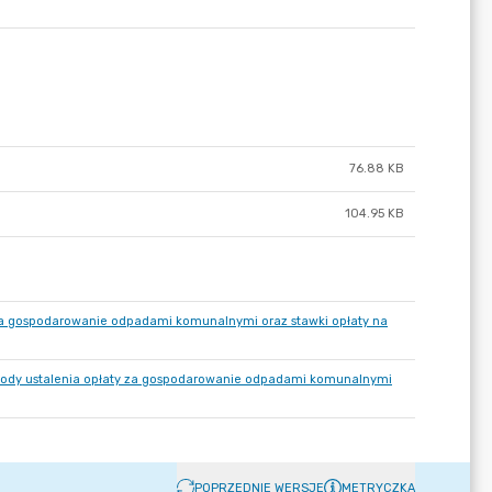
76.88 KB
104.95 KB
y za gospodarowanie odpadami komunalnymi oraz stawki opłaty na
etody ustalenia opłaty za gospodarowanie odpadami komunalnymi
POPRZEDNIE WERSJE
METRYCZKA