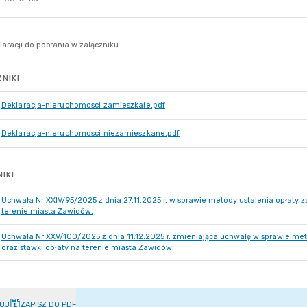
NIKI
Deklaracja-nieruchomosci zamieszkale.pdf
Deklaracja-nieruchomosci niezamieszkane.pdf
IKI
Uchwała Nr XXIV/95/2025 z dnia 27.11.2025 r. w sprawie metody ustalenia opłat
terenie miasta Zawidów.
Uchwała Nr XXV/100/2025 z dnia 11.12.2025 r. zmieniająca uchwałę w sprawie m
oraz stawki opłaty na terenie miasta Zawidów
UJ
ZAPISZ DO PDF