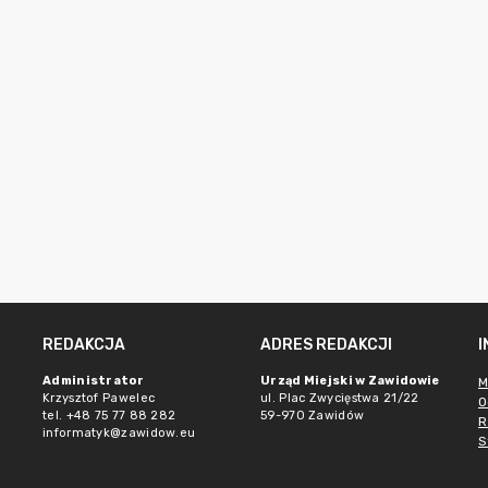
REDAKCJA
ADRES REDAKCJI
e
Administrator
Urząd Miejski w Zawidowie
M
Krzysztof Pawelec
ul. Plac Zwycięstwa 21/22
O
tel. +48 75 77 88 282
59-970 Zawidów
R
informatyk@zawidow.eu
S