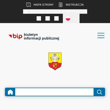
MAPA STRONY
INSTRUKCJA
KONTRAST DLA OSÓB SŁABOWIDZĄCYCH
PL
biuletyn
informacji publicznej