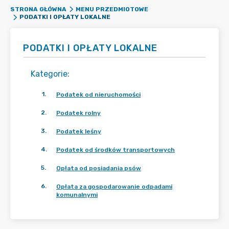
STRONA GŁÓWNA
MENU PRZEDMIOTOWE
PODATKI I OPŁATY LOKALNE
PODATKI I OPŁATY LOKALNE
Kategorie
:
1
.
Podatek od nieruchomości
2
.
Podatek rolny
3
.
Podatek leśny
4
.
Podatek od środków transportowych
5
.
Opłata od posiadania psów
6
.
Opłata za gospodarowanie odpadami
komunalnymi