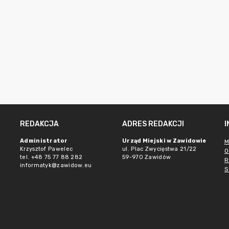
REDAKCJA
ADRES REDAKCJI
e
Administrator
Urząd Miejski w Zawidowie
M
Krzysztof Pawelec
ul. Plac Zwycięstwa 21/22
O
tel. +48 75 77 88 282
59-970 Zawidów
R
informatyk@zawidow.eu
S