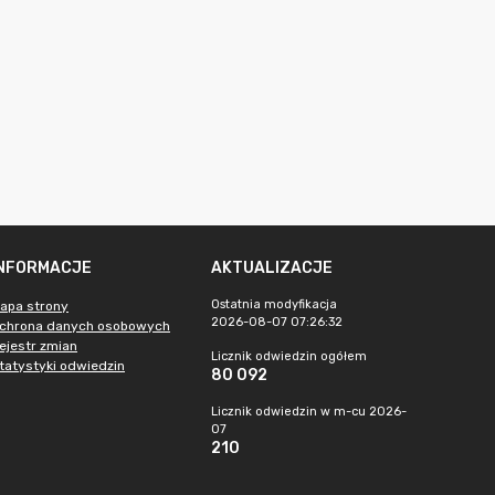
INFORMACJE
AKTUALIZACJE
Ostatnia modyfikacja
apa strony
2026-08-07 07:26:32
chrona danych osobowych
ejestr zmian
Licznik odwiedzin ogółem
tatystyki odwiedzin
80 092
Licznik odwiedzin w m-cu 2026-
07
210