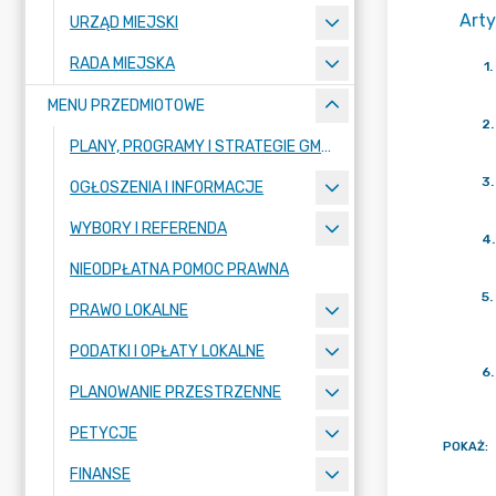
Arty
URZĄD MIEJSKI
RADA MIEJSKA
1
.
MENU PRZEDMIOTOWE
2
.
PLANY, PROGRAMY I STRATEGIE GMINY
3
.
OGŁOSZENIA I INFORMACJE
WYBORY I REFERENDA
4
.
NIEODPŁATNA POMOC PRAWNA
5
.
PRAWO LOKALNE
PODATKI I OPŁATY LOKALNE
6
.
PLANOWANIE PRZESTRZENNE
PETYCJE
POKAŻ
:
FINANSE