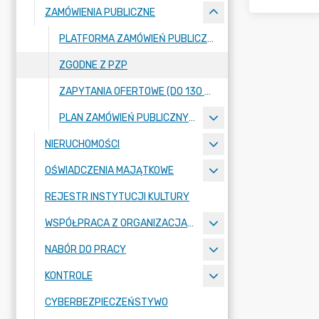
ZAMÓWIENIA PUBLICZNE
PLATFORMA ZAMÓWIEŃ PUBLICZNYCH
ZGODNE Z PZP
ZAPYTANIA OFERTOWE (DO 130 TYŚ. ZŁ.)
PLAN ZAMÓWIEŃ PUBLICZNYCH
NIERUCHOMOŚCI
OŚWIADCZENIA MAJĄTKOWE
REJESTR INSTYTUCJI KULTURY
WSPÓŁPRACA Z ORGANIZACJAMI POZARZĄDOWYMI
NABÓR DO PRACY
KONTROLE
CYBERBEZPIECZEŃSTYWO