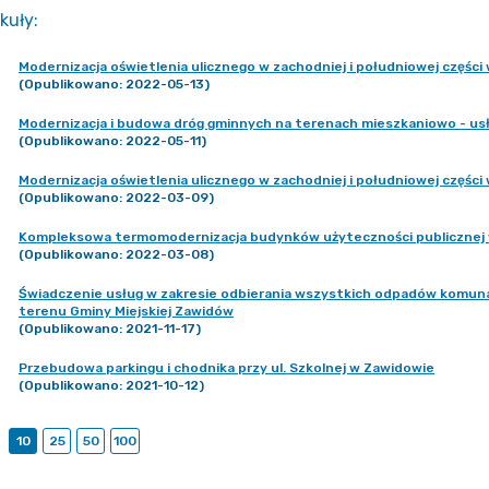
kuły
:
Modernizacja oświetlenia ulicznego w zachodniej i południowej częśc
(Opublikowano: 2022-05-13)
Modernizacja i budowa dróg gminnych na terenach mieszkaniowo - us
(Opublikowano: 2022-05-11)
Modernizacja oświetlenia ulicznego w zachodniej i południowej częśc
(Opublikowano: 2022-03-09)
Kompleksowa termomodernizacja budynków użyteczności publicznej
(Opublikowano: 2022-03-08)
Świadczenie usług w zakresie odbierania wszystkich odpadów komuna
terenu Gminy Miejskiej Zawidów
(Opublikowano: 2021-11-17)
Przebudowa parkingu i chodnika przy ul. Szkolnej w Zawidowie
(Opublikowano: 2021-10-12)
10
25
50
100