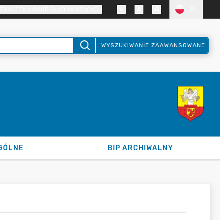
TRAST DLA OSÓB SŁABOWIDZĄCYCH
PL
WYSZUKIWANIE ZAAWANSOWANE
GÓLNE
BIP ARCHIWALNY