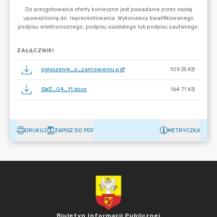
ZAŁĄCZNIKI
ogloszenie_o_zamowieniu.pdf
109.35 KB
SWZ_04_11.docx
164.71 KB
DRUKUJ
ZAPISZ DO PDF
METRYCZKA
Biuletyn Informacji Publicznej