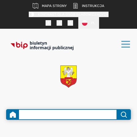
MAPA STRONY
INSTRUKCJA
KONTRAST DLA OSÓB SŁABOWIDZĄCYCH
PL
biuletyn
informacji publicznej