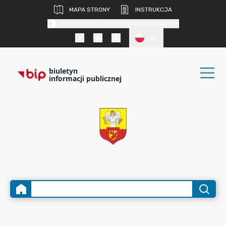
MAPA STRONY
INSTRUKCJA
KONTRAST DLA OSÓB SŁABOWIDZĄCYCH
PL
biuletyn
informacji publicznej