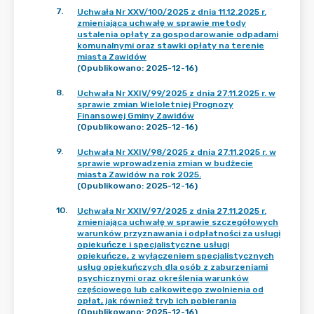
7
.
Uchwała Nr XXV/100/2025 z dnia 11.12.2025 r.
zmieniająca uchwałę w sprawie metody
ustalenia opłaty za gospodarowanie odpadami
komunalnymi oraz stawki opłaty na terenie
miasta Zawidów
(Opublikowano: 2025-12-16)
8
.
Uchwała Nr XXIV/99/2025 z dnia 27.11.2025 r. w
sprawie zmian Wieloletniej Prognozy
Finansowej Gminy Zawidów
(Opublikowano: 2025-12-16)
9
.
Uchwała Nr XXIV/98/2025 z dnia 27.11.2025 r. w
sprawie wprowadzenia zmian w budżecie
miasta Zawidów na rok 2025.
(Opublikowano: 2025-12-16)
10
.
Uchwała Nr XXIV/97/2025 z dnia 27.11.2025 r.
zmieniająca uchwałę w sprawie szczegółowych
warunków przyznawania i odpłatności za usługi
opiekuńcze i specjalistyczne usługi
opiekuńcze, z wyłączeniem specjalistycznych
usług opiekuńczych dla osób z zaburzeniami
psychicznymi oraz określenia warunków
częściowego lub całkowitego zwolnienia od
opłat, jak również tryb ich pobierania
(Opublikowano: 2025-12-16)