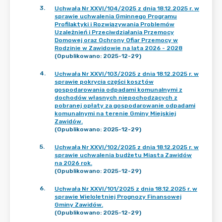
3
.
Uchwała Nr XXVI/104/2025 z dnia 18.12.2025 r. w
sprawie uchwalenia Gminnego Programu
Profilaktyki i Rozwiązywania Problemów
Uzależnień i Przeciwdziałania Przemocy
Domowej oraz Ochrony Ofiar Przemocy w
Rodzinie w Zawidowie na lata 2026 - 2028
(Opublikowano: 2025-12-29)
4
.
Uchwała Nr XXVI/103/2025 z dnia 18.12.2025 r. w
sprawie pokrycia części kosztów
gospodarowania odpadami komunalnymi z
dochodów własnych niepochodzących z
pobranej opłaty za gospodarowanie odpadami
komunalnymi na terenie Gminy Miejskiej
Zawidów.
(Opublikowano: 2025-12-29)
5
.
Uchwała Nr XXVI/102/2025 z dnia 18.12.2025 r. w
sprawie uchwalenia budżetu Miasta Zawidów
na 2026 rok.
(Opublikowano: 2025-12-29)
6
.
Uchwała Nr XXVI/101/2025 z dnia 18.12.2025 r. w
sprawie Wieloletniej Prognozy Finansowej
Gminy Zawidów.
(Opublikowano: 2025-12-29)