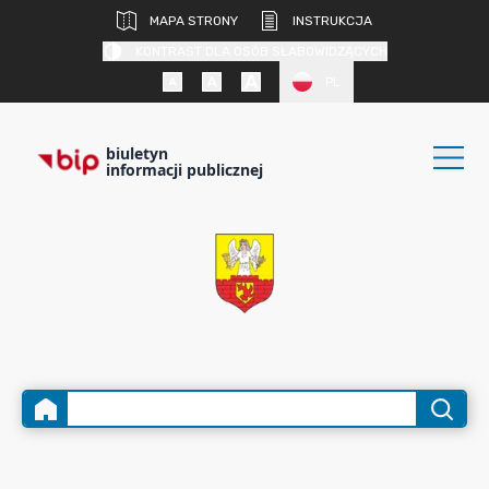
MAPA STRONY
INSTRUKCJA
KONTRAST DLA OSÓB SŁABOWIDZĄCYCH
PL
biuletyn
informacji publicznej