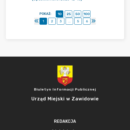
POKAŻ
:
10
25
50
100
1
2
3
...
5
6
Biuletyn Informacji Publicznej
Urząd Miejski w Zawidowie
REDAKCJA