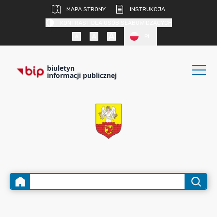
MAPA STRONY
INSTRUKCJA
KONTRAST DLA OSÓB SŁABOWIDZĄCYCH
PL
biuletyn
informacji publicznej