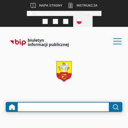
MAPA STRONY
INSTRUKCJA
KONTRAST DLA OSÓB SŁABOWIDZĄCYCH
PL
biuletyn
informacji publicznej