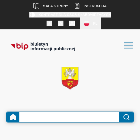
MAPA STRONY
INSTRUKCJA
KONTRAST DLA OSÓB SŁABOWIDZĄCYCH
PL
biuletyn
informacji publicznej