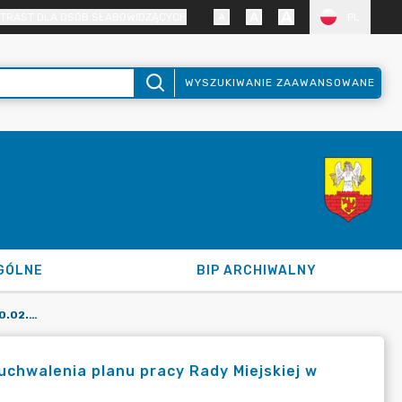
TRAST DLA OSÓB SŁABOWIDZĄCYCH
PL
WYSZUKIWANIE ZAAWANSOWANE
GÓLNE
BIP ARCHIWALNY
UCHWAŁA NR XIII/55/2025 Z DNIA 20.02.2025 R. W SPRAWIE UCHWALENIA PLANU PRACY RADY MIEJSKIEJ W ZAWIDOWIE NA 2025 R.
 uchwalenia planu pracy Rady Miejskiej w