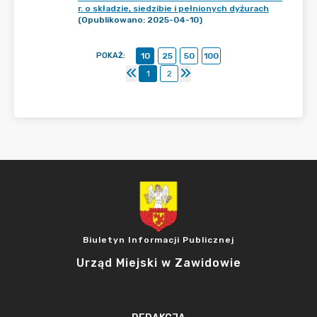
r. o składzie, siedzibie i pełnionych dyżurach
(Opublikowano: 2025-04-10)
POKAŻ
:
10
25
50
100
1
2
Biuletyn Informacji Publicznej
Urząd Miejski w Zawidowie