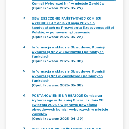
Komisji Wyborczej Nr 1 w mieście Zawidów
(Opublikowano: 2025-05-29)
3
.
OBWIESZCZENIE PAŃSTWOWEJ KOMISJI
WYBORCZEJ z dnia 20 maja 2025 r. o
kandydatach na Prezydenta Rzeczypospolitej
Polskiej w ponownym głosowaniu
(Opublikowano: 2025-05-22)
4
.
Informacja o składzie Obwodowej Komisji
Wyborczej Nr 2 w Zawidowie i pełnionych
funkcjach
(Opublikowano: 2025-05-08)
5
.
Informacja o składzie Obwodowej Komisji
Wyborczej Nr 1 w Zawidowie i pełnionych
funkcjach
(Opublikowano: 2025-05-08)
6
.
POSTANOWIENIE NR 88/2025 Komisarza
Wyborczego w Jeleniej Górze II z dnia 28
kwietnia 2025 r. w sprawie powołania
obwodowych komisji wyborczych w mieście
Zawidów
(Opublikowano: 2025-04-29)
7
.