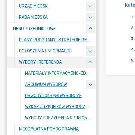
Kate
URZĄD MIEJSKI
RADA MIEJSKA
1
.
2
.
MENU PRZEDMIOTOWE
3
.
PLANY, PROGRAMY I STRATEGIE GMINY
4
.
OGŁOSZENIA I INFORMACJE
5
.
WYBORY I REFERENDA
MATERIAŁY INFORMACYJNO-EDUKACYJNYCH PAŃSTWOWEJ KOMISJI WYBORCZEJ
ARCHIWUM WYBORÓW
OBWODY I OKRĘGI WYBORCZE
WYKAZ URZĘDNIKÓW WYBORCZYCH
WYBORY PREZYDENTA RP 18.05.2025 R.
NIEODPŁATNA POMOC PRAWNA