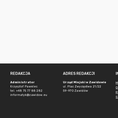
REDAKCJA
ADRES REDAKCJI
e
Administrator
Urząd Miejski w Zawidowie
M
Krzysztof Pawelec
ul. Plac Zwycięstwa 21/22
O
tel. +48 75 77 88 282
59-970 Zawidów
R
informatyk@zawidow.eu
S