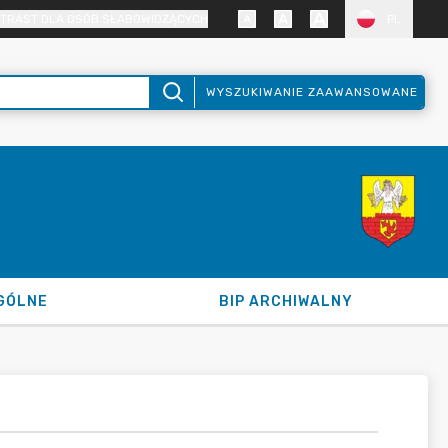
TRAST DLA OSÓB SŁABOWIDZĄCYCH
PL
WYSZUKIWANIE ZAAWANSOWANE
GÓLNE
BIP ARCHIWALNY