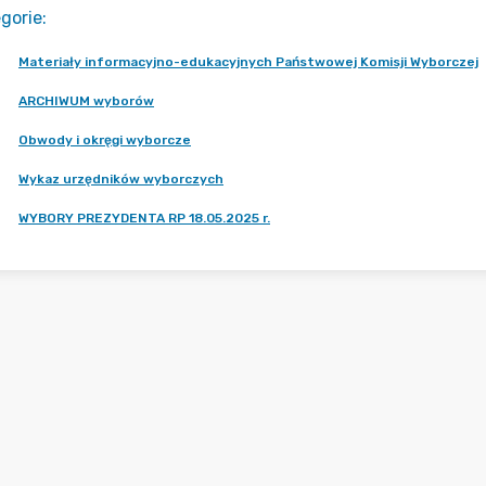
gorie
:
Materiały informacyjno-edukacyjnych Państwowej Komisji Wyborczej
ARCHIWUM wyborów
Obwody i okręgi wyborcze
Wykaz urzędników wyborczych
WYBORY PREZYDENTA RP 18.05.2025 r.