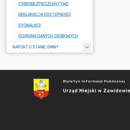
CYBERBEZPIECZEŃSTYWO
DEKLARACJA DOSTĘPNOŚCI
SYGNALIŚCI
OCHRONA DANYCH OSOBOWYCH
RAPORT O STANIE GMINY
Biuletyn Informacji Publicznej
Urząd Miejski w Zawidowi