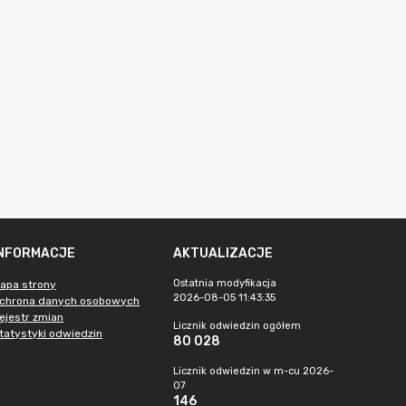
INFORMACJE
AKTUALIZACJE
Ostatnia modyfikacja
apa strony
2026-08-05 11:43:35
chrona danych osobowych
ejestr zmian
Licznik odwiedzin ogółem
tatystyki odwiedzin
80 028
Licznik odwiedzin w m-cu 2026-
07
146