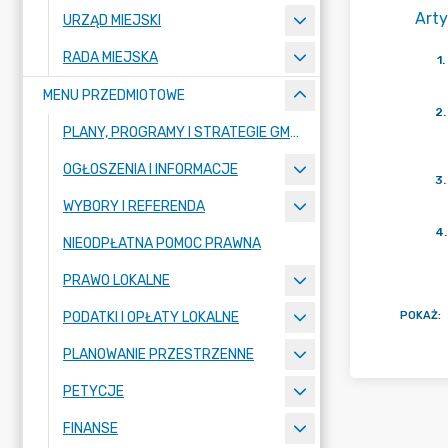
Arty
URZĄD MIEJSKI
RADA MIEJSKA
1
.
MENU PRZEDMIOTOWE
2
.
PLANY, PROGRAMY I STRATEGIE GMINY
OGŁOSZENIA I INFORMACJE
3
.
WYBORY I REFERENDA
4
.
NIEODPŁATNA POMOC PRAWNA
PRAWO LOKALNE
POKAŻ
:
PODATKI I OPŁATY LOKALNE
PLANOWANIE PRZESTRZENNE
PETYCJE
FINANSE