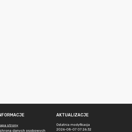
INFORMACJE
AKTUALIZACJE
Ostatnia modyfikacja
apa strony
2026-08-07 07:26:32
chrona danych osobowych