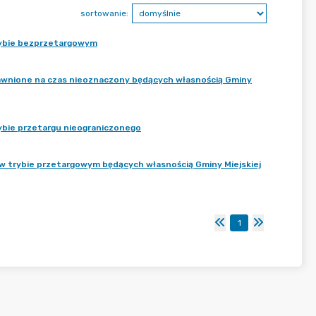
sortowanie:
rybie bezprzetargowym
awnione na czas nieoznaczony będących własnością Gminy
bie przetargu nieograniczonego
w trybie przetargowym będących własnością Gminy Miejskiej
1