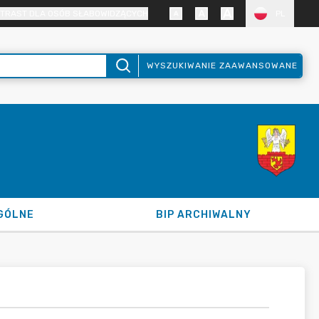
TRAST DLA OSÓB SŁABOWIDZĄCYCH
PL
WYSZUKIWANIE ZAAWANSOWANE
GÓLNE
BIP ARCHIWALNY