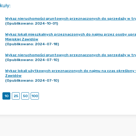
kuły
:
Wykaz nieruchomości gruntowych przeznaczonych do sprzedaży w t
(Opublikowano: 2024-10-01)
Wykaz lokali mieszkalnych przeznaczonych do najmu przez osoby upr
Miejskiej Zawidów
(Opublikowano: 2024-07-18)
Wykaz nieruchomości gruntowych przeznaczonych do sprzedaży w try
(Opublikowano: 2024-07-10)
Wykaz lokali użytkowych przeznaczonych do najmu na czas określony 
Zawidów
(Opublikowano: 2024-07-10)
10
25
50
100