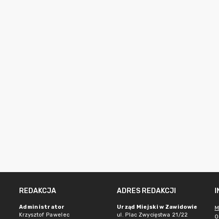
REDAKCJA
ADRES REDAKCJI
e
Administrator
Urząd Miejski w Zawidowie
M
Krzysztof Pawelec
ul. Plac Zwycięstwa 21/22
O