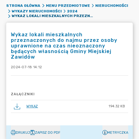
STRONA GŁÓWNA
MENU PRZEDMIOTOWE
NIERUCHOMOŚCI
WYKAZY NIERUCHOMOŚCI
2024
WYKAZ LOKALI MIESZKALNYCH PRZEZNACZONYCH DO NAJMU PRZEZ OSOBY UPRAWNIONE NA CZAS NIEOZNACZONY BĘDĄCYCH WŁASNOŚCIĄ GMINY MIEJSKIEJ ZAWIDÓW
Wykaz lokali mieszkalnych
przeznaczonych do najmu przez osoby
uprawnione na czas nieoznaczony
będących własnością Gminy Miejskiej
Zawidów
2024-07-18 14:12
ZAŁĄCZNIKI
WYKAZ
194.32 KB
DRUKUJ
ZAPISZ DO PDF
METRYCZKA