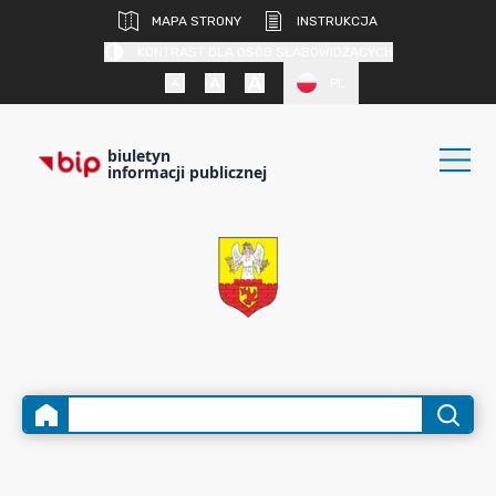
MAPA STRONY
INSTRUKCJA
KONTRAST DLA OSÓB SŁABOWIDZĄCYCH
PL
biuletyn
informacji publicznej