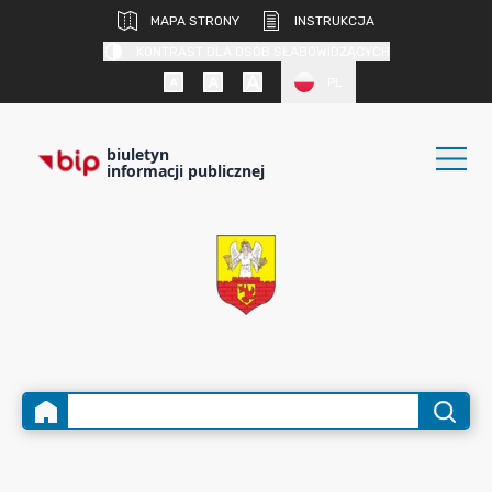
MAPA STRONY
INSTRUKCJA
KONTRAST DLA OSÓB SŁABOWIDZĄCYCH
PL
biuletyn
informacji publicznej