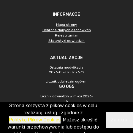
INFORMACJE
Mapa strony
Ochrona danych osobowych
Rejestr zmian
Statystyki odwiedzin
AKTUALIZACJE
Ostatnia modyfikacja
2026-08-07 07:26:32
Licznik odwiedzin ogółem
80 085
Licznik odwiedzin w m-cu 2026-
07
Strona korzysta z plików cookies w celu
203
realizacji usług i zgodnie z
Polityką Plików Cookies
. Możesz określić
Zamknij
CMS & Hosting: Nefeni Sp. z o.o.
warunki przechowywania lub dostępu do