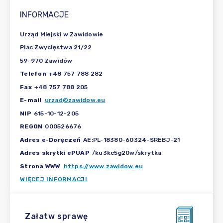
INFORMACJE
Urząd Miejski w Zawidowie
Plac Zwycięstwa 21/22
59-970 Zawidów
Telefon
+48 757 788 282
Fax
+48 757 788 205
E-mail
urzad@zawidow.eu
NIP
615-10-12-205
REGON
000526676
Adres e-Doręczeń
AE:PL-18380-60324-SREBJ-21
Adres skrytki ePUAP
/ku3kc5g20w/skrytka
Strona WWW
https://www.zawidow.eu
WIĘCEJ INFORMACJI
Załatw sprawę