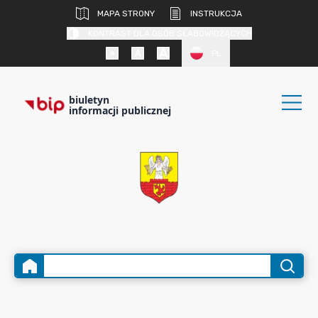
MAPA STRONY
INSTRUKCJA
KONTRAST DLA OSÓB SŁABOWIDZĄCYCH
PL
biuletyn
informacji publicznej