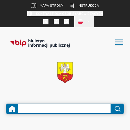
MAPA STRONY
INSTRUKCJA
KONTRAST DLA OSÓB SŁABOWIDZĄCYCH
PL
biuletyn
informacji publicznej