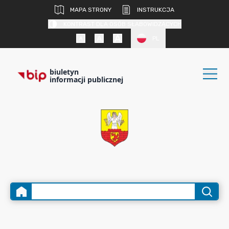
MAPA STRONY
INSTRUKCJA
KONTRAST DLA OSÓB SŁABOWIDZĄCYCH
PL
biuletyn
informacji publicznej