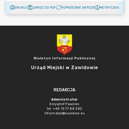
DRUKUJ
ZAPISZ DO PDF
POPRZEDNIE WERSJE
METRYCZKA
Biuletyn Informacji Publicznej
Urząd Miejski w Zawidowie
REDAKCJA
Administrator
Krzysztof Pawelec
tel. +48 75 77 88 282
informatyk@zawidow.eu