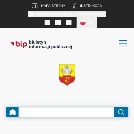
MAPA STRONY
INSTRUKCJA
KONTRAST DLA OSÓB SŁABOWIDZĄCYCH
PL
biuletyn
informacji publicznej