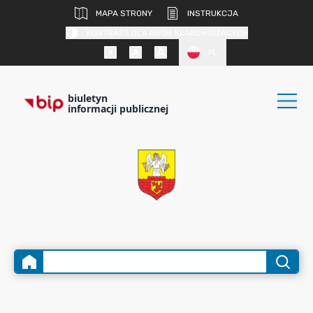
MAPA STRONY
INSTRUKCJA
KONTRAST DLA OSÓB SŁABOWIDZĄCYCH
PL
biuletyn
informacji publicznej