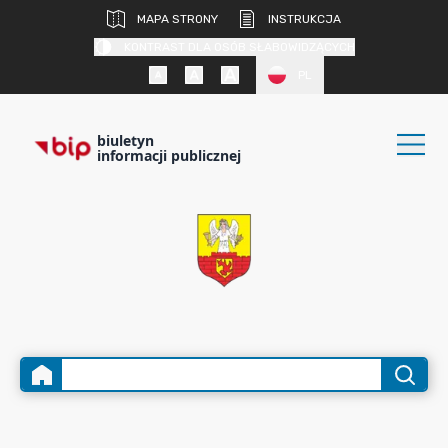
MAPA STRONY
INSTRUKCJA
KONTRAST DLA OSÓB SŁABOWIDZĄCYCH
PL
biuletyn
informacji publicznej