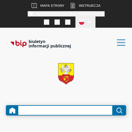
MAPA STRONY
INSTRUKCJA
KONTRAST DLA OSÓB SŁABOWIDZĄCYCH
PL
biuletyn
informacji publicznej