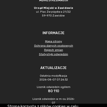
ADRES REDAKCJI
Urząd Miejski w Zawidowie
ul. Plac Zwycięstwa 21/22
59-970 Zawidów
INFORMACJE
Mapa strony
Ochrona danych osobowych
Rejestr zmian
Statystyki odwiedzin
AKTUALIZACJE
Ostatnia modyfikacja
2026-08-07 07:26:32
Licznik odwiedzin ogółem
80 110
Licznik odwiedzin w m-cu 2026-
07
Strona korzysta z plików cookies w celu
228