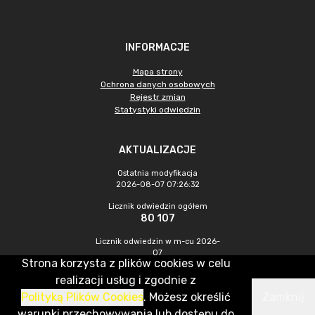
INFORMACJE
Mapa strony
Ochrona danych osobowych
Rejestr zmian
Statystyki odwiedzin
AKTUALIZACJE
Ostatnia modyfikacja
2026-08-07 07:26:32
Licznik odwiedzin ogółem
80 107
Licznik odwiedzin w m-cu 2026-
07
Strona korzysta z plików cookies w celu
225
realizacji usług i zgodnie z
Polityką Plików Cookies
. Możesz określić
Zamknij
CMS & Hosting: Nefeni Sp. z o.o.
warunki przechowywania lub dostępu do