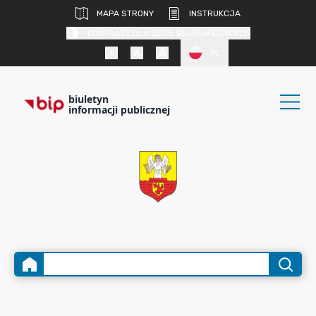
MAPA STRONY
INSTRUKCJA
KONTRAST DLA OSÓB SŁABOWIDZĄCYCH
PL
biuletyn
informacji publicznej