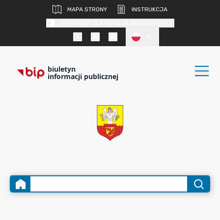
MAPA STRONY
INSTRUKCJA
KONTRAST DLA OSÓB SŁABOWIDZĄCYCH
PL
biuletyn
informacji publicznej