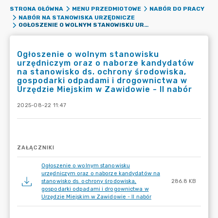
STRONA GŁÓWNA
MENU PRZEDMIOTOWE
NABÓR DO PRACY
NABÓR NA STANOWISKA URZĘDNICZE
OGŁOSZENIE O WOLNYM STANOWISKU URZĘDNICZYM ORAZ O NABORZE KANDYDATÓW NA STANOWISKO DS. OCHRONY ŚRODOWISKA, GOSPODARKI ODPADAMI I DROGOWNICTWA W URZĘDZIE MIEJSKIM W ZAWIDOWIE - II NABÓR
Ogłoszenie o wolnym stanowisku
urzędniczym oraz o naborze kandydatów
na stanowisko ds. ochrony środowiska,
gospodarki odpadami i drogownictwa w
Urzędzie Miejskim w Zawidowie - II nabór
2025-08-22 11:47
ZAŁĄCZNIKI
Ogłoszenie o wolnym stanowisku
urzędniczym oraz o naborze kandydatów na
stanowisko ds. ochrony środowiska,
286.8 KB
gospodarki odpadami i drogownictwa w
Urzędzie Miejskim w Zawidowie - II nabór