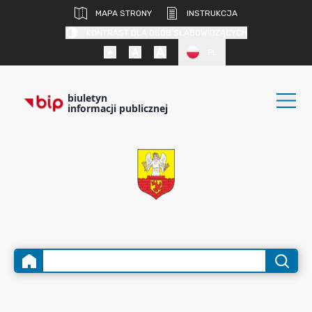
MAPA STRONY
INSTRUKCJA
KONTRAST DLA OSÓB SŁABOWIDZĄCYCH
PL
biuletyn
informacji publicznej