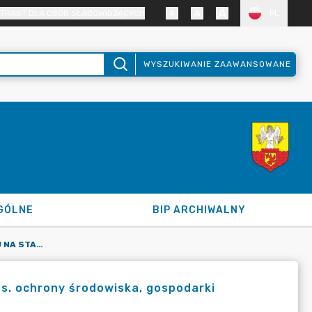
TRAST DLA OSÓB SŁABOWIDZĄCYCH
PL
WYSZUKIWANIE ZAAWANSOWANE
GÓLNE
BIP ARCHIWALNY
INFORMACJA O WYNIKU NABORU NA STANOWISKO URZĘDNICZE DS. OCHRONY ŚRODOWISKA, GOSPODARKI ODPADAMI I DROGOWNICTWA
ds. ochrony środowiska, gospodarki