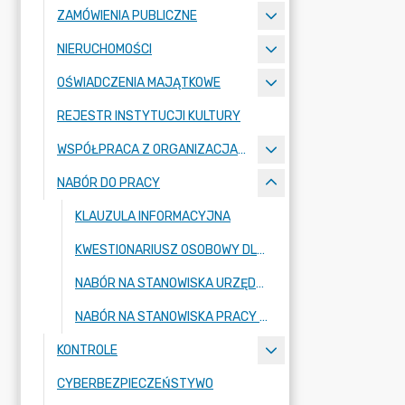
ZAMÓWIENIA PUBLICZNE
NIERUCHOMOŚCI
OŚWIADCZENIA MAJĄTKOWE
REJESTR INSTYTUCJI KULTURY
WSPÓŁPRACA Z ORGANIZACJAMI POZARZĄDOWYMI
NABÓR DO PRACY
KLAUZULA INFORMACYJNA
KWESTIONARIUSZ OSOBOWY DLA OSOBY UBIEGAJĄCEJ SIĘ O ZATRUDNIENIE
NABÓR NA STANOWISKA URZĘDNICZE
NABÓR NA STANOWISKA PRACY W JEDNOSTKACH ORGANIZACYJNYCH
KONTROLE
CYBERBEZPIECZEŃSTYWO