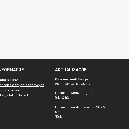
INFORMACJE
AKTUALIZACJE
Ostatnia modyfikacja
apa strony
2026-08-06 06:35:48
chrona danych osobowych
ejestr zmian
Licznik odwiedzin ogółem
tatystyki odwiedzin
80 062
Licznik odwiedzin w m-cu 2026-
07
180