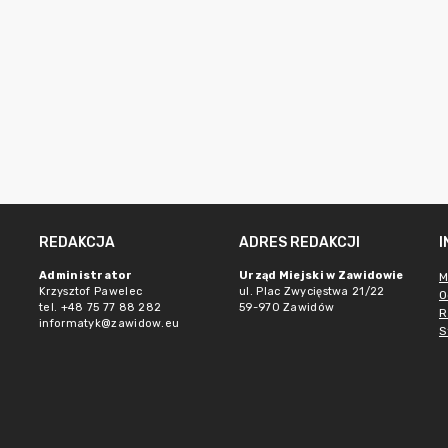
REDAKCJA
ADRES REDAKCJI
e
Administrator
Urząd Miejski w Zawidowie
M
Krzysztof Pawelec
ul. Plac Zwycięstwa 21/22
O
tel. +48 75 77 88 282
59-970 Zawidów
R
informatyk@zawidow.eu
S