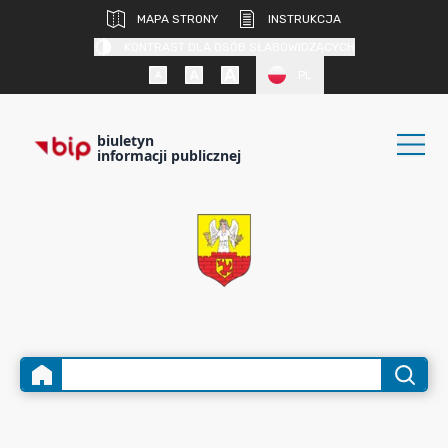
MAPA STRONY
INSTRUKCJA
KONTRAST DLA OSÓB SŁABOWIDZĄCYCH
PL
biuletyn
informacji publicznej