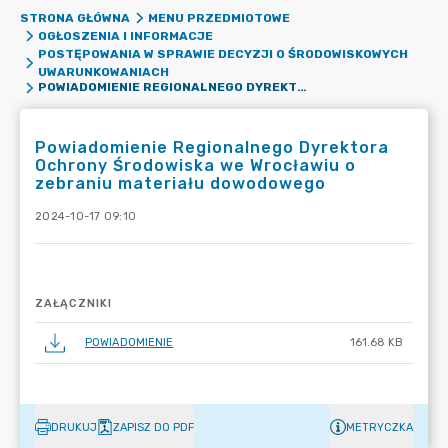
STRONA GŁÓWNA
MENU PRZEDMIOTOWE
OGŁOSZENIA I INFORMACJE
POSTĘPOWANIA W SPRAWIE DECYZJI O ŚRODOWISKOWYCH
UWARUNKOWANIACH
POWIADOMIENIE REGIONALNEGO DYREKTORA OCHRONY ŚRODOWISKA WE WROCŁAWIU O ZEBRANIU MATERIAŁU DOWODOWEGO
Powiadomienie Regionalnego Dyrektora
Ochrony Środowiska we Wrocławiu o
zebraniu materiału dowodowego
2024-10-17 09:10
ZAŁĄCZNIKI
POWIADOMIENIE
161.68 KB
DRUKUJ
ZAPISZ DO PDF
METRYCZKA