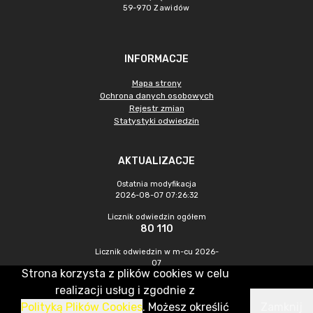
59-970 Zawidów
INFORMACJE
Mapa strony
Ochrona danych osobowych
Rejestr zmian
Statystyki odwiedzin
AKTUALIZACJE
Ostatnia modyfikacja
2026-08-07 07:26:32
Licznik odwiedzin ogółem
80 110
Licznik odwiedzin w m-cu 2026-
07
Strona korzysta z plików cookies w celu
228
realizacji usług i zgodnie z
Polityką Plików Cookies
. Możesz określić
Zamknij
CMS & Hosting: Nefeni Sp. z o.o.