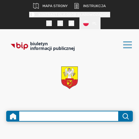
MAPA STRONY
INSTRUKCJA
KONTRAST DLA OSÓB SŁABOWIDZĄCYCH
PL
biuletyn
informacji publicznej