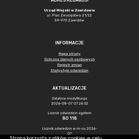
ADRES REDAKCJI
Urząd Miejski w Zawidowie
ul. Plac Zwycięstwa 21/22
59-970 Zawidów
INFORMACJE
Mapa strony
Ochrona danych osobowych
Rejestr zmian
Statystyki odwiedzin
AKTUALIZACJE
Ostatnia modyfikacja
2026-08-07 07:26:32
Licznik odwiedzin ogółem
80 118
Licznik odwiedzin w m-cu 2026-
07
Strona korzysta z plików cookies w celu
236