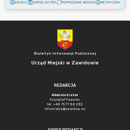
DRUKUJ
ZAPISZ DO PDF
POPRZEDNIE WERSJE
METRYCZKA
Biuletyn Informacji Publicznej
Urząd Miejski w Zawidowie
REDAKCJA
Administrator
Krzysztof Pawelec
tel. +48 75 77 88 282
informatyk@zawidow.eu