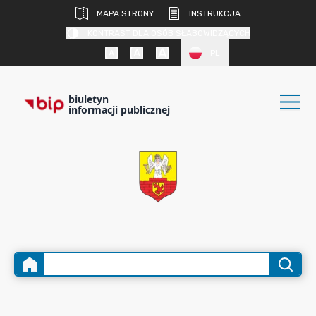
MAPA STRONY
INSTRUKCJA
KONTRAST DLA OSÓB SŁABOWIDZĄCYCH
PL
biuletyn
informacji publicznej