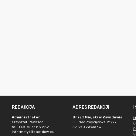
REDAKCJA
ADRES REDAKCJI
e
Administrator
Urząd Miejski w Zawidowie
M
Krzysztof Pawelec
ul. Plac Zwycięstwa 21/22
O
tel. +48 75 77 88 282
59-970 Zawidów
R
informatyk@zawidow.eu
S