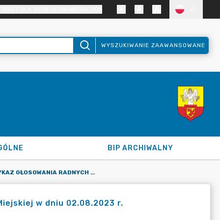
TRAST DLA OSÓB SŁABOWIDZĄCYCH
PL
WYSZUKIWANIE ZAAWANSOWANE
GÓLNE
BIP ARCHIWALNY
IMIENNY WYKAZ GŁOSOWANIA RADNYCH NA LXXV SESJI RADY MIEJSKIEJ W DNIU 02.08.2023 R.
ejskiej w dniu 02.08.2023 r.