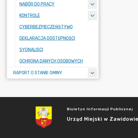
NABÓR DO PRACY
KONTROLE
CYBERBEZPIECZEŃSTYWO
DEKLARACJA DOSTĘPNOŚCI
SYGNALIŚCI
OCHRONA DANYCH OSOBOWYCH
RAPORT O STANIE GMINY
Biuletyn Informacji Publicznej
Urząd Miejski w Zawidowi