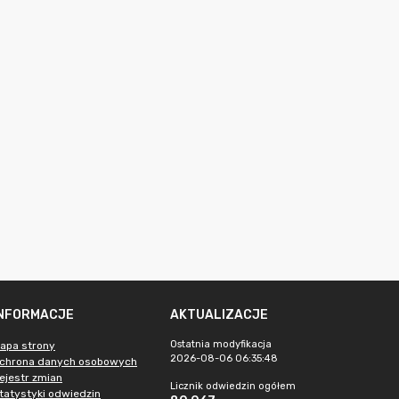
INFORMACJE
AKTUALIZACJE
Ostatnia modyfikacja
apa strony
2026-08-06 06:35:48
chrona danych osobowych
ejestr zmian
Licznik odwiedzin ogółem
tatystyki odwiedzin