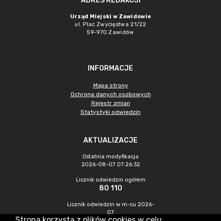
ADRES REDAKCJI
Urząd Miejski w Zawidowie
ul. Plac Zwycięstwa 21/22
59-970 Zawidów
INFORMACJE
Mapa strony
Ochrona danych osobowych
Rejestr zmian
Statystyki odwiedzin
AKTUALIZACJE
Ostatnia modyfikacja
2026-08-07 07:26:32
Licznik odwiedzin ogółem
80 110
Licznik odwiedzin w m-cu 2026-
07
Strona korzysta z plików cookies w celu
228