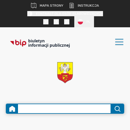
MAPA STRONY
INSTRUKCJA
KONTRAST DLA OSÓB SŁABOWIDZĄCYCH
PL
biuletyn
informacji publicznej