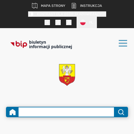
MAPA STRONY
INSTRUKCJA
KONTRAST DLA OSÓB SŁABOWIDZĄCYCH
PL
biuletyn
informacji publicznej