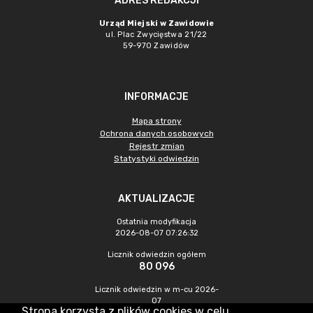
ADRES REDAKCJI
Urząd Miejski w Zawidowie
ul. Plac Zwycięstwa 21/22
59-970 Zawidów
INFORMACJE
Mapa strony
Ochrona danych osobowych
Rejestr zmian
Statystyki odwiedzin
AKTUALIZACJE
Ostatnia modyfikacja
2026-08-07 07:26:32
Licznik odwiedzin ogółem
80 096
Licznik odwiedzin w m-cu 2026-
07
Strona korzysta z plików cookies w celu
214