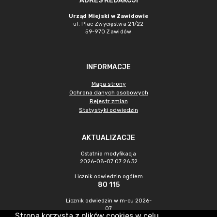
ADRES REDAKCJI
Urząd Miejski w Zawidowie
ul. Plac Zwycięstwa 21/22
59-970 Zawidów
INFORMACJE
Mapa strony
Ochrona danych osobowych
Rejestr zmian
Statystyki odwiedzin
AKTUALIZACJE
Ostatnia modyfikacja
2026-08-07 07:26:32
Licznik odwiedzin ogółem
80 115
Licznik odwiedzin w m-cu 2026-
07
Strona korzysta z plików cookies w celu
233