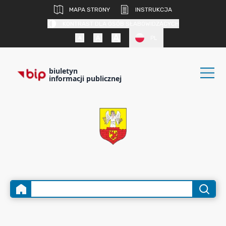
MAPA STRONY
INSTRUKCJA
KONTRAST DLA OSÓB SŁABOWIDZĄCYCH
PL
biuletyn
informacji publicznej