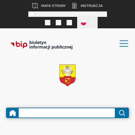
MAPA STRONY
INSTRUKCJA
KONTRAST DLA OSÓB SŁABOWIDZĄCYCH
PL
biuletyn
informacji publicznej