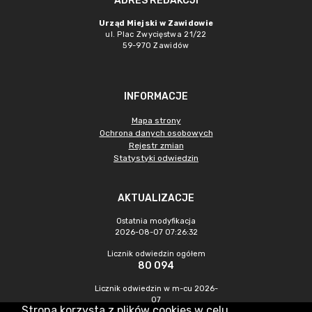
ADRES REDAKCJI
Urząd Miejski w Zawidowie
ul. Plac Zwycięstwa 21/22
59-970 Zawidów
INFORMACJE
Mapa strony
Ochrona danych osobowych
Rejestr zmian
Statystyki odwiedzin
AKTUALIZACJE
Ostatnia modyfikacja
2026-08-07 07:26:32
Licznik odwiedzin ogółem
80 094
Licznik odwiedzin w m-cu 2026-
07
Strona korzysta z plików cookies w celu
212