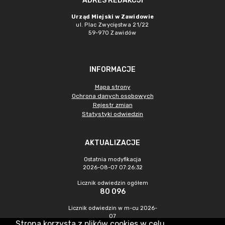
ADRES REDAKCJI
Urząd Miejski w Zawidowie
ul. Plac Zwycięstwa 21/22
59-970 Zawidów
INFORMACJE
Mapa strony
Ochrona danych osobowych
Rejestr zmian
Statystyki odwiedzin
AKTUALIZACJE
Ostatnia modyfikacja
2026-08-07 07:26:32
Licznik odwiedzin ogółem
80 096
Licznik odwiedzin w m-cu 2026-
07
Strona korzysta z plików cookies w celu
214