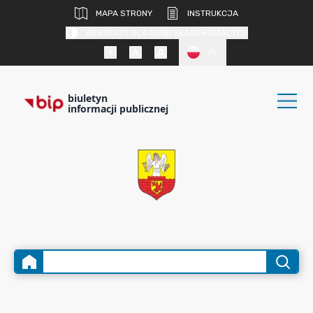
MAPA STRONY
INSTRUKCJA
KONTRAST DLA OSÓB SŁABOWIDZĄCYCH
PL
biuletyn
informacji publicznej