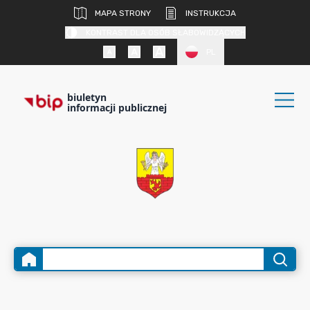
MAPA STRONY
INSTRUKCJA
KONTRAST DLA OSÓB SŁABOWIDZĄCYCH
PL
biuletyn
informacji publicznej