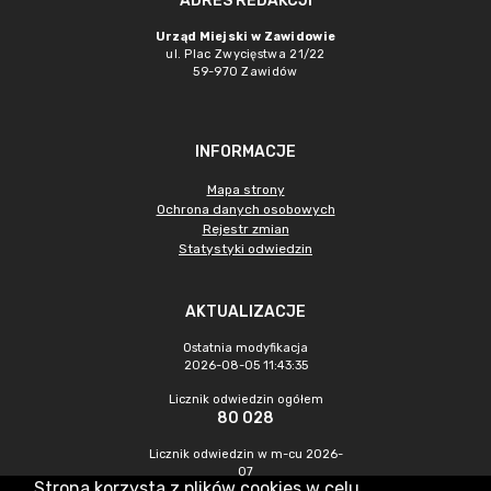
ADRES REDAKCJI
Urząd Miejski w Zawidowie
ul. Plac Zwycięstwa 21/22
59-970 Zawidów
INFORMACJE
Mapa strony
Ochrona danych osobowych
Rejestr zmian
Statystyki odwiedzin
AKTUALIZACJE
Ostatnia modyfikacja
2026-08-05 11:43:35
Licznik odwiedzin ogółem
80 028
Licznik odwiedzin w m-cu 2026-
07
Strona korzysta z plików cookies w celu
146