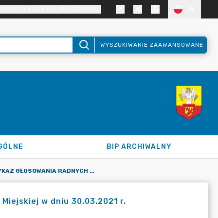
TRAST DLA OSÓB SŁABOWIDZĄCYCH
PL
WYSZUKIWANIE ZAAWANSOWANE
GÓLNE
BIP ARCHIWALNY
IMIENNY WYKAZ GŁOSOWANIA RADNYCH NA XXXVII SESJI RADY MIEJSKIEJ W DNIU 30.03.2021 R.
iejskiej w dniu 30.03.2021 r.