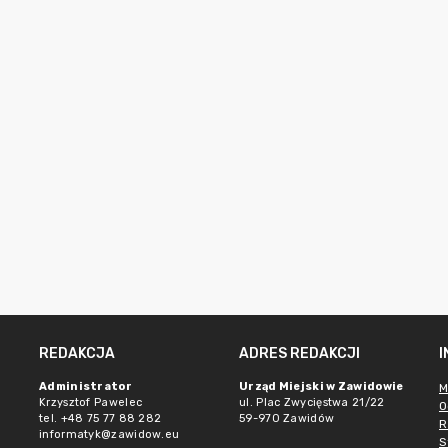
REDAKCJA
ADRES REDAKCJI
e
Administrator
Urząd Miejski w Zawidowie
M
Krzysztof Pawelec
ul. Plac Zwycięstwa 21/22
O
tel. +48 75 77 88 282
59-970 Zawidów
R
informatyk@zawidow.eu
S