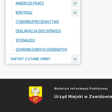
NABÓR DO PRACY
KONTROLE
CYBERBEZPIECZEŃSTYWO
DEKLARACJA DOSTĘPNOŚCI
SYGNALIŚCI
OCHRONA DANYCH OSOBOWYCH
RAPORT O STANIE GMINY
Biuletyn Informacji Publicznej
Urząd Miejski w Zawidowi