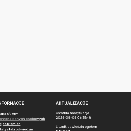
INFORMACJE
AKTUALIZACJE
Ostatnia modyfikacja
apa strony
2026-08-06 06:35:48
chrona danych osobowych
ejestr zmian
Licznik odwiedzin ogółem
tatystyki odwiedzin