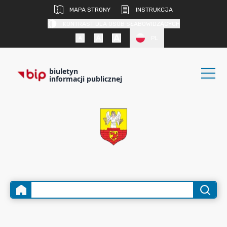
MAPA STRONY
INSTRUKCJA
KONTRAST DLA OSÓB SŁABOWIDZĄCYCH
PL
biuletyn
informacji publicznej