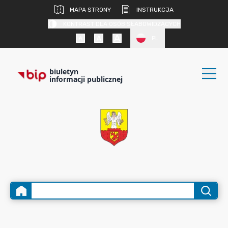
MAPA STRONY
INSTRUKCJA
KONTRAST DLA OSÓB SŁABOWIDZĄCYCH
PL
biuletyn
informacji publicznej