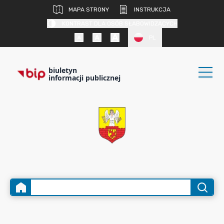
MAPA STRONY
INSTRUKCJA
KONTRAST DLA OSÓB SŁABOWIDZĄCYCH
PL
biuletyn
informacji publicznej