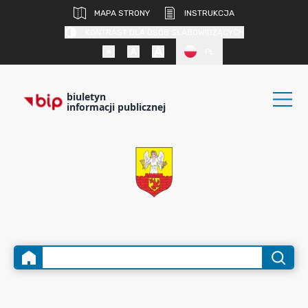
MAPA STRONY
INSTRUKCJA
KONTRAST DLA OSÓB SŁABOWIDZĄCYCH
PL
biuletyn
informacji publicznej