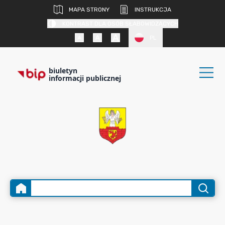
MAPA STRONY
INSTRUKCJA
KONTRAST DLA OSÓB SŁABOWIDZĄCYCH
PL
biuletyn
informacji publicznej