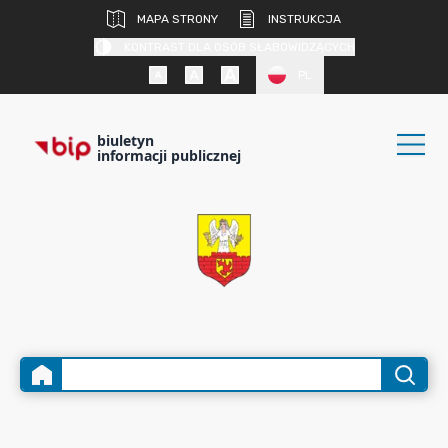
MAPA STRONY
INSTRUKCJA
KONTRAST DLA OSÓB SŁABOWIDZĄCYCH
PL
biuletyn
informacji publicznej