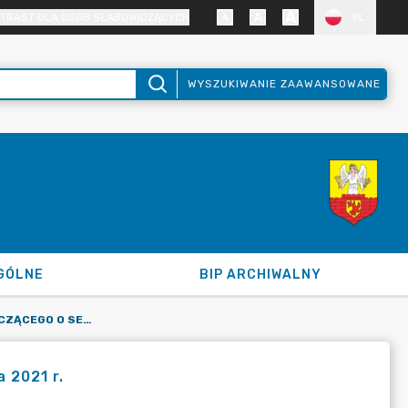
TRAST DLA OSÓB SŁABOWIDZĄCYCH
PL
WYSZUKIWANIE ZAAWANSOWANE
GÓLNE
BIP ARCHIWALNY
INFORMACJA PRZEWODNICZĄCEGO O SESJI W DNIU 30 WRZEŚNIA 2021 R.
 2021 r.