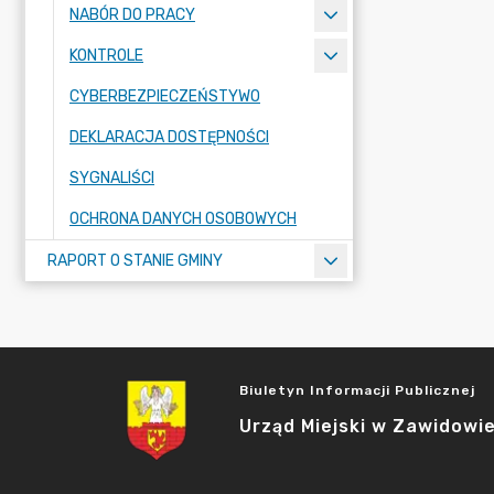
NABÓR DO PRACY
KONTROLE
CYBERBEZPIECZEŃSTYWO
DEKLARACJA DOSTĘPNOŚCI
SYGNALIŚCI
OCHRONA DANYCH OSOBOWYCH
RAPORT O STANIE GMINY
Biuletyn Informacji Publicznej
Urząd Miejski w Zawidowi