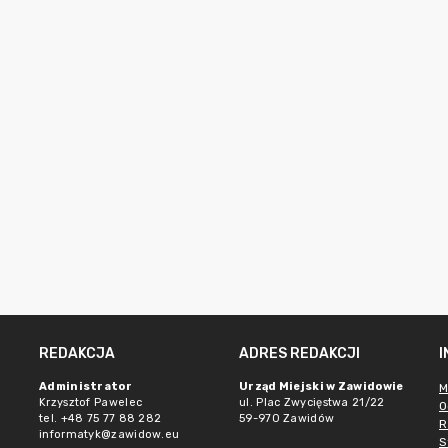
REDAKCJA
ADRES REDAKCJI
e
Administrator
Urząd Miejski w Zawidowie
M
Krzysztof Pawelec
ul. Plac Zwycięstwa 21/22
O
tel. +48 75 77 88 282
59-970 Zawidów
R
informatyk@zawidow.eu
S