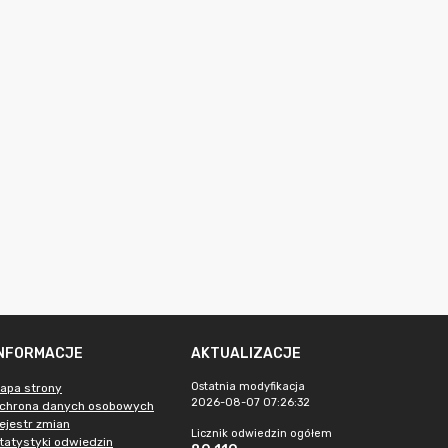
INFORMACJE
AKTUALIZACJE
Ostatnia modyfikacja
apa strony
2026-08-07 07:26:32
chrona danych osobowych
ejestr zmian
Licznik odwiedzin ogółem
tatystyki odwiedzin