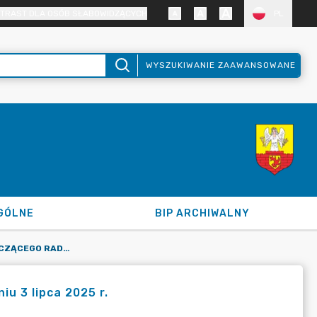
TRAST DLA OSÓB SŁABOWIDZĄCYCH
PL
WYSZUKIWANIE ZAAWANSOWANE
GÓLNE
BIP ARCHIWALNY
INFORMACJA PRZEWODNICZĄCEGO RADY MIEJSKIEJ O SESJI W DNIU 3 LIPCA 2025 R.
iu 3 lipca 2025 r.