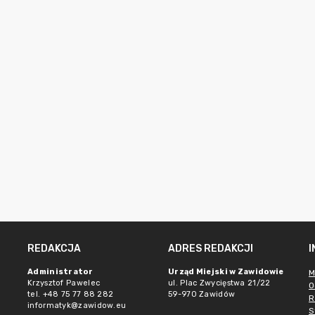
REDAKCJA
ADRES REDAKCJI
e
Administrator
Urząd Miejski w Zawidowie
M
Krzysztof Pawelec
ul. Plac Zwycięstwa 21/22
O
tel. +48 75 77 88 282
59-970 Zawidów
R
informatyk@zawidow.eu
S