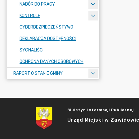
NABÓR DO PRACY
KONTROLE
CYBERBEZPIECZEŃSTYWO
DEKLARACJA DOSTĘPNOŚCI
SYGNALIŚCI
OCHRONA DANYCH OSOBOWYCH
RAPORT O STANIE GMINY
Biuletyn Informacji Publicznej
Urząd Miejski w Zawidowi