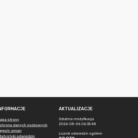
INFORMACJE
AKTUALIZACJE
Ostatnia modyfikacja
apa strony
2026-08-06 06:35:48
chrona danych osobowych
ejestr zmian
Licznik odwiedzin ogółem
tatystyki odwiedzin