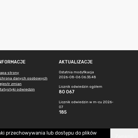
INFORMACJE
AKTUALIZACJE
Ostatnia modyfikacja
apa strony
2026-08-06 06:35:48
chrona danych osobowych
ejestr zmian
Licznik odwiedzin ogółem
tatystyki odwiedzin
80 067
Licznik odwiedzin w m-cu 2026-
07
185
nki przechowywania lub dostępu do plików
Zamknij