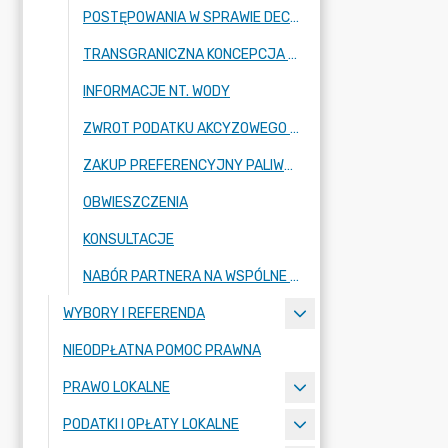
POSTĘPOWANIA W SPRAWIE DECYZJI O ŚRODOWISKOWYCH UWARUNKOWANIACH
TRANSGRANICZNA KONCEPCJA ORGANIZACJI PUBLICZNEGO TRANSPORTU ZBIOROWEGO NA OBSZARZE ZWIĄZKU GMIN ZIEMI ZGORZELECKIEJ
INFORMACJE NT. WODY
ZWROT PODATKU AKCYZOWEGO - INFORMACJE
ZAKUP PREFERENCYJNY PALIWA STAŁEGO DLA GOSPODARSTW DOMOWYCH
OBWIESZCZENIA
KONSULTACJE
NABÓR PARTNERA NA WSPÓLNE PRZYGOTOWANIE I REALIZACJĘ PROJEKTU
WYBORY I REFERENDA
NIEODPŁATNA POMOC PRAWNA
PRAWO LOKALNE
PODATKI I OPŁATY LOKALNE