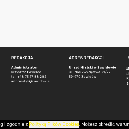
REDAKCJA
ADRES REDAKCJI
e
Administrator
Urząd Miejski w Zawidowie
M
Krzysztof Pawelec
ul. Plac Zwycięstwa 21/22
O
tel. +48 75 77 88 282
59-970 Zawidów
R
informatyk@zawidow.eu
S
ug i zgodnie z
Polityką Plików Cookies
. Możesz określić waru