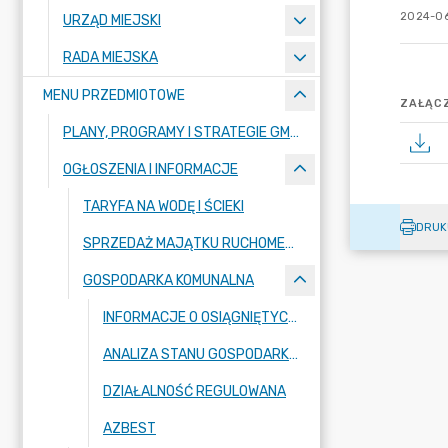
2024-06
URZĄD MIEJSKI
RADA MIEJSKA
MENU PRZEDMIOTOWE
ZAŁĄCZ
PLANY, PROGRAMY I STRATEGIE GMINY
OGŁOSZENIA I INFORMACJE
TARYFA NA WODĘ I ŚCIEKI
DRUK
SPRZEDAŻ MAJĄTKU RUCHOMEGO
GOSPODARKA KOMUNALNA
INFORMACJE O OSIĄGNIĘTYCH POZIOMACH RECYKLINGU
ANALIZA STANU GOSPODARKI ODPADAMI
DZIAŁALNOŚĆ REGULOWANA
AZBEST