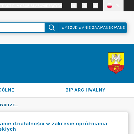
TRAST DLA OSÓB SŁABOWIDZĄCYCH
PL
WYSZUKIWANIE ZAAWANSOWANE
GÓLNE
BIP ARCHIWALNY
WYKAZ JEDNOSTEK POSIADAJĄCYCH ZEZWOLENIE NA WYKONYWANIE DZIAŁALNOŚCI W ZAKRESIE OPRÓŻNIANIA ZBIORNIKÓW BEZODPŁYWOWYCH I TRANSPORT NIECZYSTOŚCI CIEKŁYCH
nie działalności w zakresie opróżniania
ekłych