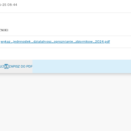
-25 08:44
NIKI
wykaz_jednnostek_dzialalnosc_oproznianie_zbiornikow_2024.pdf
UJ
ZAPISZ DO PDF